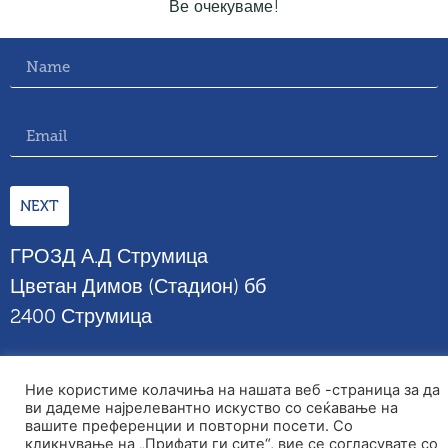
Ве очекуваме!
NEXT
ГРОЗД А.Д Струмица
Цветан Димов (Стадион) бб
2400 Струмица
tel : +398 34 344385
Ние користиме колачиња на нашата веб -страница за да
© 2026 Copyright GROZD
ви дадеме најрелевантно искуство со сеќавање на
вашите преференции и повторни посети. Со
кликнување на „Прифати ги сите“, вие се согласувате со