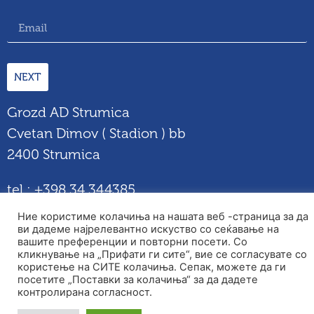
NEXT
Grozd AD Strumica
Cvetan Dimov ( Stadion ) bb
2400 Strumica
tel : +398 34 344385
© 2026 Copyright GROZD
Ние користиме колачиња на нашата веб -страница за да
ви дадеме најрелевантно искуство со сеќавање на
вашите преференции и повторни посети. Со
кликнување на „Прифати ги сите“, вие се согласувате со
користење на СИТЕ колачиња. Сепак, можете да ги
посетите „Поставки за колачиња“ за да дадете
контролирана согласност.
Documents